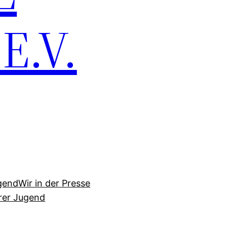
.V.
gend
Wir in der Presse
erer Jugend