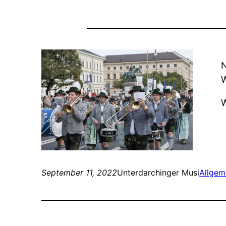
N
W
W
September 11, 2022
Unterdarchinger Musi
Allgem