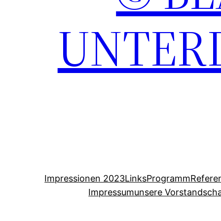
UNTERD
Impressionen 2023
Links
Programm
Refere
Impressum
unsere Vorstandscha