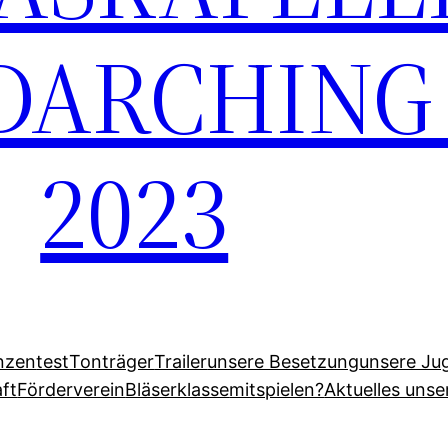
ARCHING E
2023
nzen
test
Tonträger
Trailer
unsere Besetzung
unsere Ju
ft
Förderverein
Bläserklasse
mitspielen?
Aktuelles uns