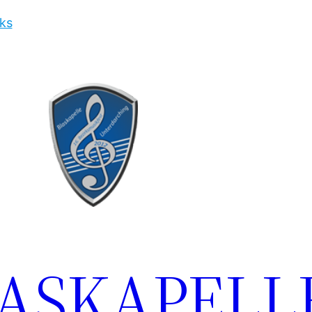
ks
LASKAPELL