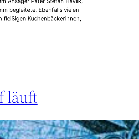
m Ansager Pater Stefan Havlik,
m begleitete. Ebenfalls vielen
en fleißigen Kuchenbäckerinnen,
 läuft