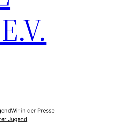
.V.
gend
Wir in der Presse
erer Jugend