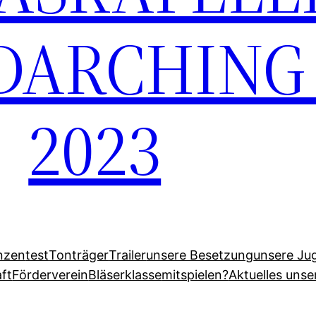
ARCHING E
2023
nzen
test
Tonträger
Trailer
unsere Besetzung
unsere Ju
ft
Förderverein
Bläserklasse
mitspielen?
Aktuelles uns