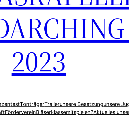
ARCHING E
2023
nzen
test
Tonträger
Trailer
unsere Besetzung
unsere Ju
ft
Förderverein
Bläserklasse
mitspielen?
Aktuelles uns