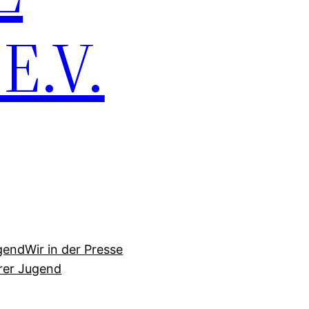
.V.
gend
Wir in der Presse
erer Jugend